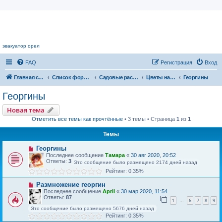
Цветочный форум.
эвакуатор орел
FAQ
Регистрация
Вход
Главная страница
Список форумов
Садовые растения
Цветы нашего сада
Георгины
Георгины
Новая тема
Отметить все темы как прочтённые
• 3 темы • Страница
1
из
1
Темы
Георгины
Последнее сообщение
Тамара
«
30 авг 2020, 20:52
Ответы:
3
Это сообщение было размещено 2174 дней назад
Рейтинг: 0.35%
Размножение георгин
Последнее сообщение
April
«
30 мар 2020, 11:54
Ответы:
87
1
6
7
8
9
…
Это сообщение было размещено 5676 дней назад
Рейтинг: 0.35%