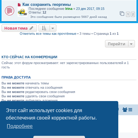
Как сохранить георгины
Последнее сообщение
Irina
«
23 дек 2017, 09:15
Ответы:
12
1
2
Это сообщение было размещено 5667 дней назад
Новая тема
Отметить все темы как прочтённые
• 3 темы • Страница
1
из
1
Перейти
КТО СЕЙЧАС НА КОНФЕРЕНЦИИ
Сейчас этот форум просматривают: нет зарегистрированных пользователей и 1
гость
ПРАВА ДОСТУПА
Вы
не можете
начинать темы
Вы
не можете
отвечать на сообщения
Вы
не можете
редактировать свои сообщения
Вы
не можете
удалять свои сообщения
Вы
не можете
добавлять вложения
Этот сайт использует cookies для
Главная страница
Список форумов
обеспечения своей корректной работы.
Конфиденциальность
|
Правила
Подробнее
Аналитика Ozon для продавцов