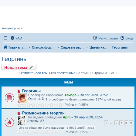
Цветочный форум.
эвакуатор орел
FAQ
Регистрация
Вход
Главная страница
Список форумов
Садовые растения
Цветы нашего сада
Георгины
Георгины
Новая тема
Отметить все темы как прочтённые
• 3 темы • Страница
1
из
1
Темы
Георгины
Последнее сообщение
Тамара
«
30 авг 2020, 20:52
Ответы:
3
Это сообщение было размещено 2174 дней назад
Рейтинг: 0.35%
Размножение георгин
Последнее сообщение
April
«
30 мар 2020, 11:54
Ответы:
87
1
6
7
8
9
…
Это сообщение было размещено 5676 дней назад
Рейтинг: 0.35%