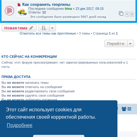
Как сохранить георгины
Последнее сообщение
Irina
«
23 дек 2017, 09:15
Ответы:
12
1
2
Это сообщение было размещено 5667 дней назад
Новая тема
Отметить все темы как прочтённые
• 3 темы • Страница
1
из
1
Перейти
КТО СЕЙЧАС НА КОНФЕРЕНЦИИ
Сейчас этот форум просматривают: нет зарегистрированных пользователей и 1
гость
ПРАВА ДОСТУПА
Вы
не можете
начинать темы
Вы
не можете
отвечать на сообщения
Вы
не можете
редактировать свои сообщения
Вы
не можете
удалять свои сообщения
Вы
не можете
добавлять вложения
Этот сайт использует cookies для
Главная страница
Список форумов
обеспечения своей корректной работы.
Конфиденциальность
|
Правила
Подробнее
Аналитика Ozon для продавцов