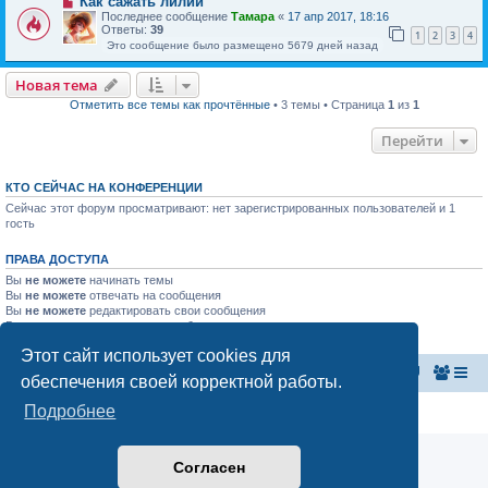
Как сажать лилии
Последнее сообщение
Тамара
«
17 апр 2017, 18:16
Ответы:
39
1
2
3
4
Это сообщение было размещено 5679 дней назад
Новая тема
Отметить все темы как прочтённые
• 3 темы • Страница
1
из
1
Перейти
КТО СЕЙЧАС НА КОНФЕРЕНЦИИ
Сейчас этот форум просматривают: нет зарегистрированных пользователей и 1
гость
ПРАВА ДОСТУПА
Вы
не можете
начинать темы
Вы
не можете
отвечать на сообщения
Вы
не можете
редактировать свои сообщения
Вы
не можете
удалять свои сообщения
Вы
не можете
добавлять вложения
Этот сайт использует cookies для
Главная страница
Список форумов
обеспечения своей корректной работы.
Подробнее
Конфиденциальность
|
Правила
Согласен