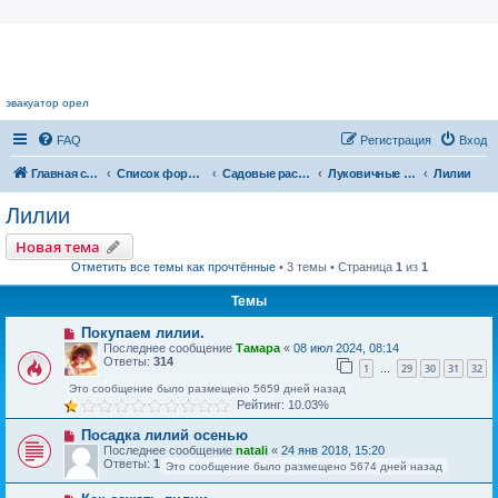
Цветочный форум.
эвакуатор орел
FAQ
Регистрация
Вход
Главная страница
Список форумов
Садовые растения
Луковичные растения
Лилии
Лилии
Новая тема
Отметить все темы как прочтённые
• 3 темы • Страница
1
из
1
Темы
Покупаем лилии.
Последнее сообщение
Тамара
«
08 июл 2024, 08:14
Ответы:
314
1
29
30
31
32
…
Это сообщение было размещено 5659 дней назад
Рейтинг: 10.03%
Посадка лилий осенью
Последнее сообщение
natali
«
24 янв 2018, 15:20
Ответы:
1
Это сообщение было размещено 5674 дней назад