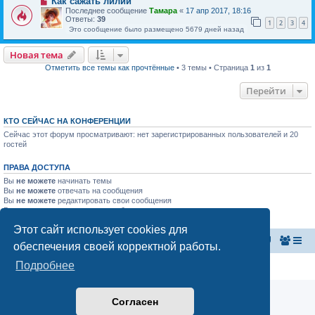
Как сажать лилии
Последнее сообщение
Тамара
«
17 апр 2017, 18:16
Ответы:
39
1
2
3
4
Это сообщение было размещено 5679 дней назад
Новая тема
Отметить все темы как прочтённые
• 3 темы • Страница
1
из
1
Перейти
КТО СЕЙЧАС НА КОНФЕРЕНЦИИ
Сейчас этот форум просматривают: нет зарегистрированных пользователей и 20
гостей
ПРАВА ДОСТУПА
Вы
не можете
начинать темы
Вы
не можете
отвечать на сообщения
Вы
не можете
редактировать свои сообщения
Вы
не можете
удалять свои сообщения
Вы
не можете
добавлять вложения
Этот сайт использует cookies для
Главная страница
Список форумов
обеспечения своей корректной работы.
Подробнее
Конфиденциальность
|
Правила
Согласен