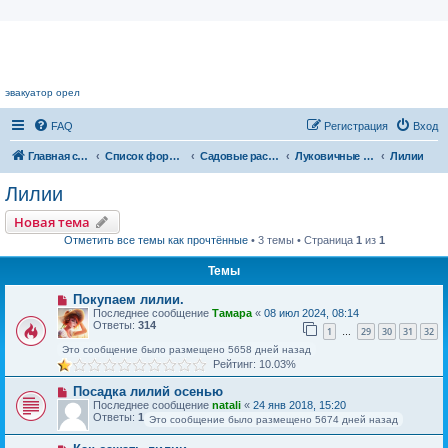
Цветочный форум.
эвакуатор орел
FAQ
Регистрация
Вход
Главная страница
Список форумов
Садовые растения
Луковичные растения
Лилии
Лилии
Новая тема
Отметить все темы как прочтённые
• 3 темы • Страница
1
из
1
Темы
Покупаем лилии.
Последнее сообщение
Тамара
«
08 июл 2024, 08:14
Ответы:
314
1
29
30
31
32
…
Это сообщение было размещено 5658 дней назад
Рейтинг: 10.03%
Посадка лилий осенью
Последнее сообщение
natali
«
24 янв 2018, 15:20
Ответы:
1
Это сообщение было размещено 5674 дней назад