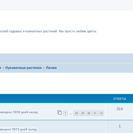
чный форум.
елей садовых и комнатных растений. Мы просто любим цветы.
я
Луковичные растения
Лилии
ОТВЕТЫ
314
змещено 5658 дней назад
1
28
29
30
31
32
…
1
мещено 5673 дней назад