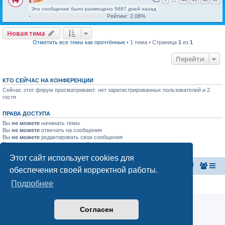
…
Это сообщение было размещено 5687 дней назад
Рейтинг: 2.08%
Новая тема
Отметить все темы как прочтённые
• 1 тема • Страница
1
из
1
Перейти
КТО СЕЙЧАС НА КОНФЕРЕНЦИИ
Сейчас этот форум просматривают: нет зарегистрированных пользователей и 2
гостя
ПРАВА ДОСТУПА
Вы
не можете
начинать темы
Вы
не можете
отвечать на сообщения
Вы
не можете
редактировать свои сообщения
Вы
не можете
удалять свои сообщения
Вы
не можете
добавлять вложения
Этот сайт использует cookies для
Главная страница
Список форумов
обеспечения своей корректной работы.
Подробнее
Конфиденциальность
|
Правила
Согласен