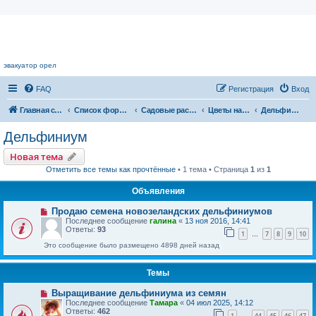
Цветочный форум.
эвакуатор орел
FAQ
Регистрация
Вход
Главная страница
Список форумов
Садовые растения
Цветы нашего сада
Дельфиниум
Дельфиниум
Новая тема
Отметить все темы как прочтённые
• 1 тема • Страница
1
из
1
Объявления
Продаю семена новозеландских дельфиниумов
Последнее сообщение
галина
«
13 ноя 2016, 14:41
Ответы:
93
1
7
8
9
10
…
Это сообщение было размещено 4898 дней назад
Темы
Выращивание дельфиниума из семян
Последнее сообщение
Тамара
«
04 июл 2025, 14:12
Ответы:
462
1
44
45
46
47