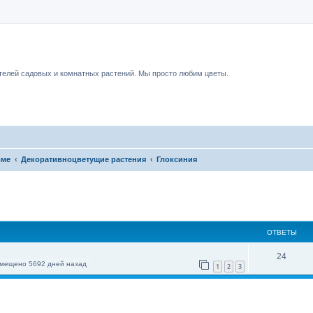
чный форум.
елей садовых и комнатных растений. Мы просто любим цветы.
оме
Декоративноцветущие растения
Глоксиния
ОТВЕТЫ
24
мещено 5692 дней назад
1
2
3