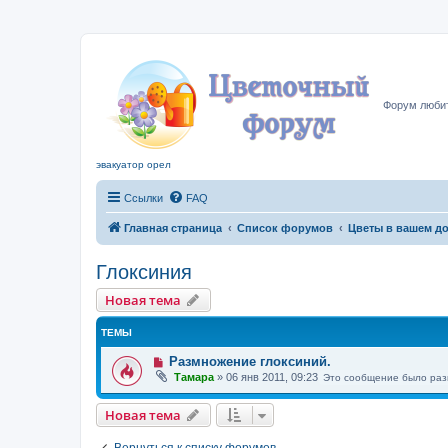
Цвето
Форум любит
эвакуатор орел
Ссылки
FAQ
Главная страница
Список форумов
Цветы в вашем д
Глоксиния
Новая тема
ТЕМЫ
Размножение глоксиний.
Тамара
»
06 янв 2011, 09:23
Это сообщение было раз
Новая тема
Вернуться к списку форумов