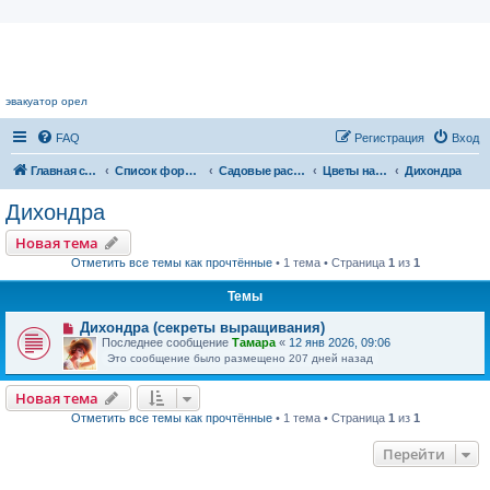
Цветочный форум.
эвакуатор орел
FAQ
Регистрация
Вход
Главная страница
Список форумов
Садовые растения
Цветы нашего сада
Дихондра
Дихондра
Новая тема
Отметить все темы как прочтённые
• 1 тема • Страница
1
из
1
Темы
Дихондра (секреты выращивания)
Последнее сообщение
Тамара
«
12 янв 2026, 09:06
Это сообщение было размещено 207 дней назад
Новая тема
Отметить все темы как прочтённые
• 1 тема • Страница
1
из
1
Перейти