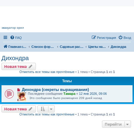
Цветочный форум.
эвакуатор орел
FAQ
Регистрация
Вход
Главная страница
Список форумов
Садовые растения
Цветы нашего сада
Дихондра
Дихондра
Новая тема
Отметить все темы как прочтённые
• 1 тема • Страница
1
из
1
Темы
Дихондра (секреты выращивания)
Последнее сообщение
Тамара
«
12 янв 2026, 09:06
Это сообщение было размещено 209 дней назад
Новая тема
Отметить все темы как прочтённые
• 1 тема • Страница
1
из
1
Перейти