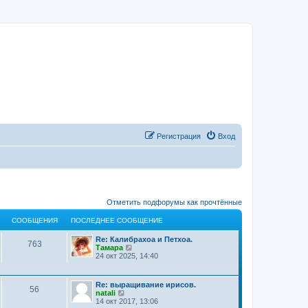
Регистрация
Вход
Отметить подфорумы как прочтённые
СООБЩЕНИЯ
ПОСЛЕДНЕЕ СООБЩЕНИЕ
Re: Калибрахоа и Петхоа.
763
П
Тамара
е
24 окт 2025, 14:40
р
е
й
Re: выращивание ирисов.
т
56
П
natali
и
е
14 окт 2017, 13:06
к