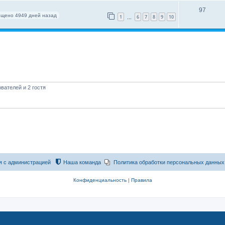
97
щено 4949 дней назад
1
6
7
8
9
10
…
вателей и 2 гостя
я с администрацией
Наша команда
Политика обработки персональных данных
Конфиденциальность
|
Правила