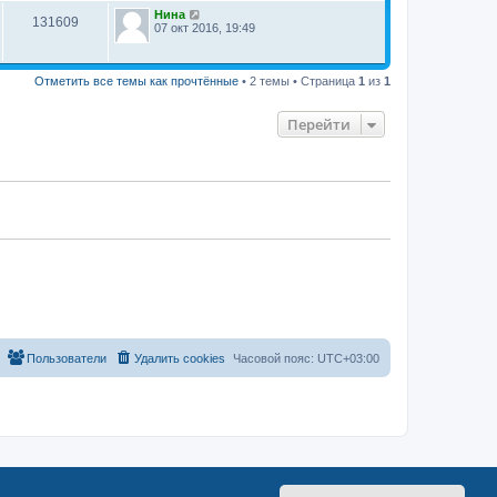
е
с
н
Нина
н
131609
о
е
07 окт 2016, 19:49
и
о
м
ю
б
у
щ
с
е
о
Отметить все темы как прочтённые
• 2 темы • Страница
1
из
1
н
о
и
б
ю
щ
Перейти
е
н
и
ю
Пользователи
Удалить cookies
Часовой пояс:
UTC+03:00