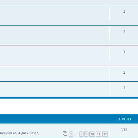
1
1
1
1
1
ОТВЕТЫ
115
змещено 4634 дней назад
1
8
9
10
11
12
…