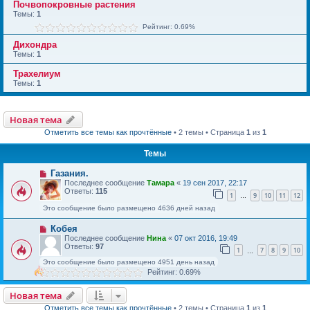
Почвопокровные растения
Темы:
1
Рейтинг: 0.69%
Дихондра
Темы:
1
Трахелиум
Темы:
1
Новая тема
Отметить все темы как прочтённые
• 2 темы • Страница
1
из
1
Темы
Газания.
Последнее сообщение
Тамара
«
19 сен 2017, 22:17
Ответы:
115
1
9
10
11
12
…
Это сообщение было размещено 4636 дней назад
Кобея
Последнее сообщение
Нина
«
07 окт 2016, 19:49
Ответы:
97
1
7
8
9
10
…
Это сообщение было размещено 4951 день назад
Рейтинг: 0.69%
Новая тема
Отметить все темы как прочтённые
• 2 темы • Страница
1
из
1