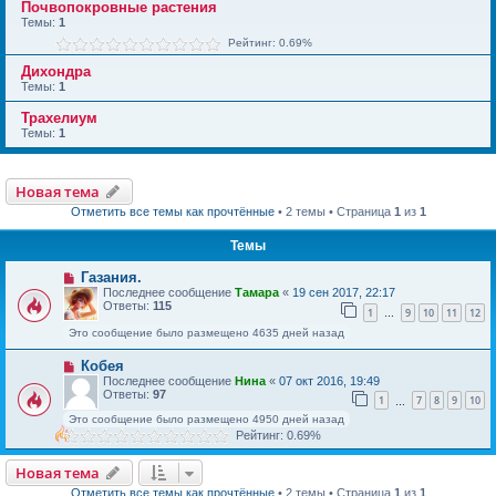
Почвопокровные растения
Темы:
1
Рейтинг: 0.69%
Дихондра
Темы:
1
Трахелиум
Темы:
1
Новая тема
Отметить все темы как прочтённые
• 2 темы • Страница
1
из
1
Темы
Газания.
Последнее сообщение
Тамара
«
19 сен 2017, 22:17
Ответы:
115
1
9
10
11
12
…
Это сообщение было размещено 4635 дней назад
Кобея
Последнее сообщение
Нина
«
07 окт 2016, 19:49
Ответы:
97
1
7
8
9
10
…
Это сообщение было размещено 4950 дней назад
Рейтинг: 0.69%
Новая тема
Отметить все темы как прочтённые
• 2 темы • Страница
1
из
1