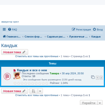
Цветочный форум.
эвакуатор орел
FAQ
Регистрация
Вход
Главная страница
Список форумов
Садовые растения
Луковичные растения
Кандык
Кандык
Новая тема
Отметить все темы как прочтённые
• 1 тема • Страница
1
из
1
Темы
Кандык и все о нем
Последнее сообщение
Тамара
«
30 апр 2024, 20:50
Ответы:
10
1
2
Это сообщение было размещено 2150 дней назад
Рейтинг: 1.04%
Новая тема
Отметить все темы как прочтённые
• 1 тема • Страница
1
из
1
Перейти