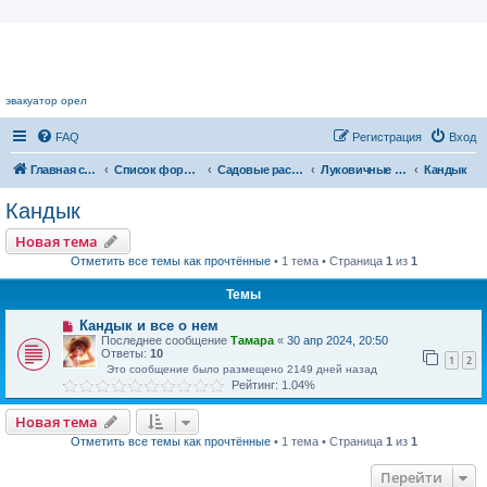
Цветочный форум.
эвакуатор орел
FAQ
Регистрация
Вход
Главная страница
Список форумов
Садовые растения
Луковичные растения
Кандык
Кандык
Новая тема
Отметить все темы как прочтённые
• 1 тема • Страница
1
из
1
Темы
Кандык и все о нем
Последнее сообщение
Тамара
«
30 апр 2024, 20:50
Ответы:
10
1
2
Это сообщение было размещено 2149 дней назад
Рейтинг: 1.04%
Новая тема
Отметить все темы как прочтённые
• 1 тема • Страница
1
из
1
Перейти