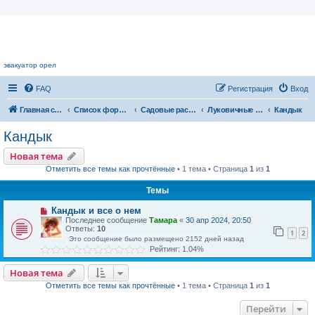
Цветочный форум.
эвакуатор орел
FAQ
Регистрация
Вход
Главная страница
Список форумов
Садовые растения
Луковичные растения
Кандык
Кандык
Новая тема
Отметить все темы как прочтённые
• 1 тема • Страница
1
из
1
Темы
Кандык и все о нем
Последнее сообщение
Тамара
«
30 апр 2024, 20:50
Ответы:
10
1
2
Это сообщение было размещено 2152 дней назад
Рейтинг: 1.04%
Новая тема
Отметить все темы как прочтённые
• 1 тема • Страница
1
из
1
Перейти