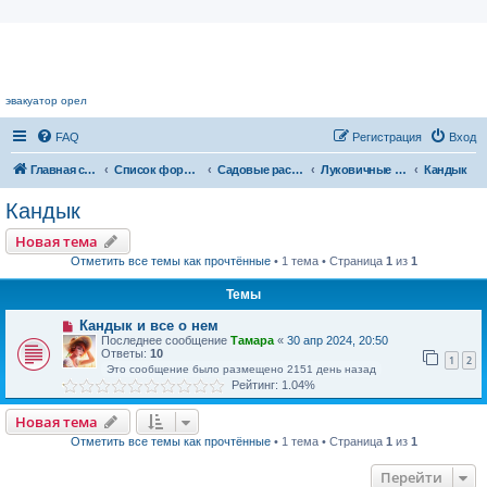
Цветочный форум.
эвакуатор орел
FAQ
Регистрация
Вход
Главная страница
Список форумов
Садовые растения
Луковичные растения
Кандык
Кандык
Новая тема
Отметить все темы как прочтённые
• 1 тема • Страница
1
из
1
Темы
Кандык и все о нем
Последнее сообщение
Тамара
«
30 апр 2024, 20:50
Ответы:
10
1
2
Это сообщение было размещено 2151 день назад
Рейтинг: 1.04%
Новая тема
Отметить все темы как прочтённые
• 1 тема • Страница
1
из
1
Перейти