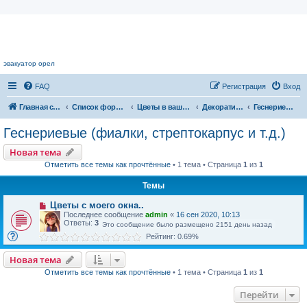
Цветочный форум.
эвакуатор орел
FAQ
Регистрация
Вход
Главная страница
Список форумов
Цветы в вашем доме
Декоративноцветущие растения
Геснериевые (фиалки, стрептокарпус и т.д.)
Геснериевые (фиалки, стрептокарпус и т.д.)
Новая тема
Отметить все темы как прочтённые
• 1 тема • Страница
1
из
1
Темы
Цветы с моего окна..
Последнее сообщение
admin
«
16 сен 2020, 10:13
Ответы:
3
Это сообщение было размещено 2151 день назад
Рейтинг: 0.69%
Новая тема
Отметить все темы как прочтённые
• 1 тема • Страница
1
из
1
Перейти