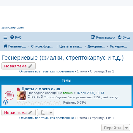
Цветочный форум.
эвакуатор орел
FAQ
Регистрация
Вход
Главная страница
Список форумов
Цветы в вашем доме
Декоративноцветущие растения
Геснериевые (фиалки, стрептокарпус и т.д.)
Геснериевые (фиалки, стрептокарпус и т.д.)
Новая тема
Отметить все темы как прочтённые
• 1 тема • Страница
1
из
1
Темы
Цветы с моего окна..
Последнее сообщение
admin
«
16 сен 2020, 10:13
Ответы:
3
Это сообщение было размещено 2152 дней назад
Рейтинг: 0.69%
Новая тема
Отметить все темы как прочтённые
• 1 тема • Страница
1
из
1
Перейти