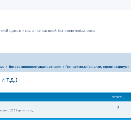
чный форум.
елей садовых и комнатных растений. Мы просто любим цветы.
оме
Декоративноцветущие растения
Геснериевые (фиалки, стрептокарпус и т
и т.д.)
ОТВЕТЫ
3
ещено 2151 день назад