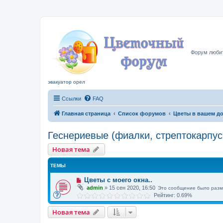
Цвето
Форум любит
эвакуатор орел
Ссылки
FAQ
Главная страница
Список форумов
Цветы в вашем д
Геснериевые (фиалки, стрептокарпус 
Новая тема
ТЕМЫ
Цветы с моего окна..
admin
»
15 сен 2020, 16:50
Это сообщение было разм
Рейтинг: 0.69%
Новая тема