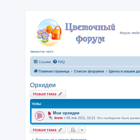
Цвето
Форум любит
эвакуатор орел
Ссылки
FAQ
Главная страница
Список форумов
Цветы в вашем д
Орхидеи
Новая тема
ТЕМЫ
Мои орхидеи
krom
»
05 янв 2011, 16:21
Это сообщение было разме
Новая тема
Вернуться к списку форумов