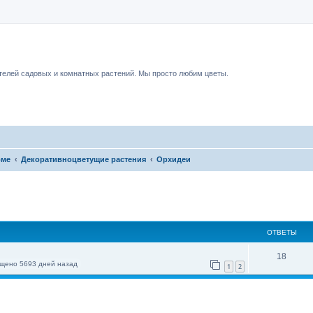
чный форум.
елей садовых и комнатных растений. Мы просто любим цветы.
оме
Декоративноцветущие растения
Орхидеи
ОТВЕТЫ
18
щено 5693 дней назад
1
2