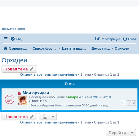
Цветочный форум.
эвакуатор орел
FAQ
Регистрация
Вход
Главная страница
Список форумов
Цветы в вашем доме
Декоративноцветущие растения
Орхидеи
Орхидеи
Новая тема
Отметить все темы как прочтённые
• 1 тема • Страница
1
из
1
Темы
Мои орхидеи
Последнее сообщение
Тамара
«
13 янв 2019, 20:18
Ответы:
18
1
2
Это сообщение было размещено 5696 дней назад
Новая тема
Отметить все темы как прочтённые
• 1 тема • Страница
1
из
1
Перейти