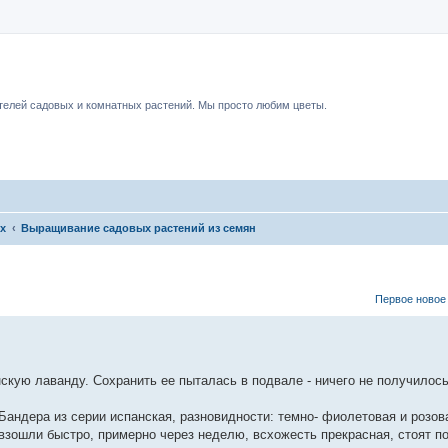
чный форум.
елей садовых и комнатных растений. Мы просто любим цветы.
их
Выращивание садовых растений из семян
Первое новое
анскую лаванду. Сохранить ее пыталась в подвале - ничего не получилось
Бандера из серии испанская, разновидности: темно- фиолетовая и розов
 взошли быстро, примерно через неделю, всхожесть прекрасная, стоят п