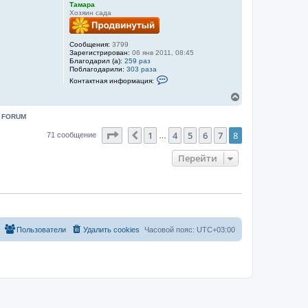
Тамара
Хозяин сада
Сообщения:
3799
Зарегистрирован:
06 янв 2011, 08:45
Благодарил (а):
259 раз
Поблагодарили:
303 раза
К
Контактная информация:
о
н
В
т
е
а
р
:
FORUM
к
н
т
Страница
8
из
8
1
4
5
6
7
8
Пред.
у
71 сообщение
н
…
а
т
я
ь
Перейти
и
с
н
я
ф
к
о
н
р
м
а
а
ч
ц
а
и
Пользователи
Удалить cookies
Часовой пояс:
UTC+03:00
л
я
у
п
о
л
ь
з
о
в
а
т