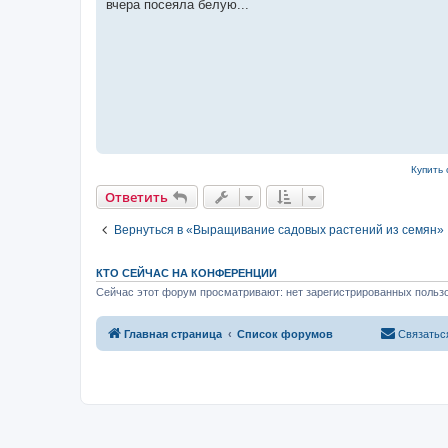
а
вчера посеяла белую...
н
н
о
е
с
о
о
б
щ
е
н
и
е
Купить 
Ответить
Вернуться в «Выращивание садовых растений из семян»
КТО СЕЙЧАС НА КОНФЕРЕНЦИИ
Сейчас этот форум просматривают: нет зарегистрированных пользо
Главная страница
Список форумов
Связатьс