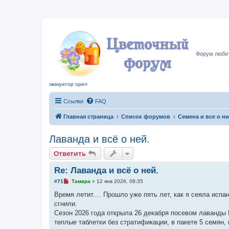
Цвето
Форум любит
эвакуатор орел
Ссылки
FAQ
Главная страница
Список форумов
Семена и все о н
Лаванда и всё о ней.
Ответить
Re: Лаванда и всё о ней.
Н
#71
Тамара
»
12 янв 2026, 08:35
е
п
Время летит.... Прошло уже пять лет, как я сеяла исп
р
сгнили.
о
ч
Сезон 2026 года открыла 26 декабря посевом лаванды 
и
теплые таблетки без стратификации, в пакете 5 семян,
т