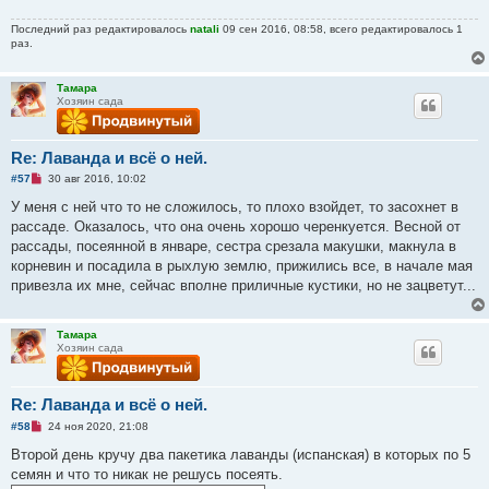
щ
е
Последний раз редактировалось
natali
09 сен 2016, 08:58, всего редактировалось 1
н
раз.
и
е
Тамара
Хозяин сада
Re: Лаванда и всё о ней.
Н
#57
30 авг 2016, 10:02
е
п
У меня с ней что то не сложилось, то плохо взойдет, то засохнет в
р
рассаде. Оказалось, что она очень хорошо черенкуется. Весной от
о
ч
рассады, посеянной в январе, сестра срезала макушки, макнула в
и
корневин и посадила в рыхлую землю, прижились все, в начале мая
т
а
привезла их мне, сейчас вполне приличные кустики, но не зацветут...
н
н
о
е
Тамара
с
Хозяин сада
о
о
б
щ
Re: Лаванда и всё о ней.
е
Н
#58
24 ноя 2020, 21:08
н
е
и
п
Второй день кручу два пакетика лаванды (испанская) в которых по 5
е
р
семян и что то никак не решусь посеять.
о