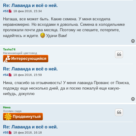
б
щ
Re: Лаванда и всё о ней.
е
Н
#53
18 фев 2016, 15:34
н
е
и
п
Наташа, все может быть. Какие семена. У меня всходила
е
р
неравномерно. Но всходами я довольна. Семена в холодильнике
о
ч
пролежали почти два месяца. Поэтому не спешите, потерпите,
и
надейтесь и ждите.
Удачи Вам!
т
а
н
н
Tasha74
о
Начинающий цветовод
е
с
о
о
Re: Лаванда и всё о ней.
б
щ
Н
#54
18 фев 2016, 15:59
е
е
н
п
Нина, спасибо за отзывчивость! У меня лаванда Прованс от Поиска,
и
р
е
подожду еще несколько дней, да и посею пожалуй еще какую-
о
ч
нибудь, докуплю
и
т
а
Нина
н
Хозяин сада
н
о
е
с
о
Re: Лаванда и всё о ней.
о
Н
#55
18 фев 2016, 16:18
б
е