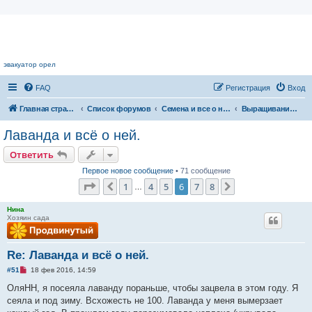
Цветочный форум.
эвакуатор орел
FAQ
Регистрация
Вход
Главная страница
Список форумов
Семена и все о них
Выращивание садовых растений из семян
Лаванда и всё о ней.
Ответить
Первое новое сообщение
• 71 сообщение
Страница
6
из
8
1
4
5
6
7
8
Пред.
След.
…
Нина
Хозяин сада
Re: Лаванда и всё о ней.
Н
#51
18 фев 2016, 14:59
е
п
ОляНН, я посеяла лаванду пораньше, чтобы зацвела в этом году. Я
р
сеяла и под зиму. Всхожесть не 100. Лаванда у меня вымерзает
о
ч