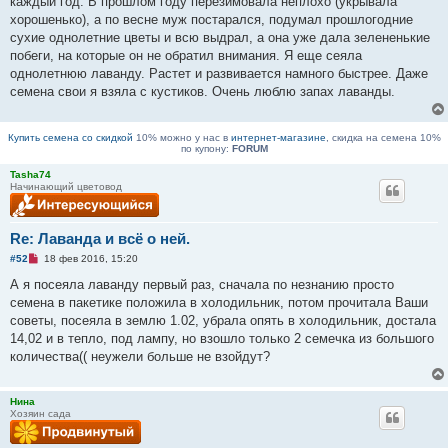
каждый год. В прошлом году перезимовала неплохо (укрывала
и
хорошенько), а по весне муж постарался, подумал прошлогодние
т
а
сухие однолетние цветы и всю выдрал, а она уже дала зелененькие
н
побеги, на которые он не обратил внимания. Я еще сеяла
н
о
однолетнюю лаванду. Растет и развивается намного быстрее. Даже
е
семена свои я взяла с кустиков. Очень люблю запах лаванды.
с
о
о
б
Купить семена со скидкой
10% можно у нас в
интернет-магазине
, скидка на семена 10%
щ
по купону:
FORUM
е
н
Tasha74
и
Начинающий цветовод
е
Re: Лаванда и всё о ней.
Н
#52
18 фев 2016, 15:20
е
п
А я посеяла лаванду первый раз, сначала по незнанию просто
р
семена в пакетике положила в холодильник, потом прочитала Ваши
о
ч
советы, посеяла в землю 1.02, убрала опять в холодильник, достала
и
14,02 и в тепло, под лампу, но взошло только 2 семечка из большого
т
а
количества(( неужели больше не взойдут?
н
н
о
Нина
е
Хозяин сада
с
о
о