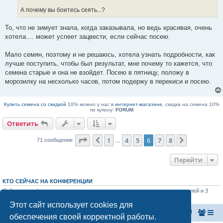
н
А почему вы боитесь сеять...?
н
о
е
То, что не зимует знала, когда заказывала, но ведь красивая, очень
с
о
хотела.... может успеет зацвести, если сейчас посею.
о
б
щ
Мало семян, поэтому и не решаюсь, хотела узнать подробности, как
е
лучше поступить, чтобы был результат, мне почему то кажется, что
н
и
семена старые и она не взойдет. Посею в пятницу, положу в
е
морозилку на несколько часов, потом подержу в перекиси и посею.
Купить семена со скидкой
10% можно у нас в
интернет-магазине
, скидка на семена 10%
по купону:
FORUM
Ответить
Страница
6
из
8
1
4
5
6
7
8
Пред.
След.
71 сообщение
…
Перейти
КТО СЕЙЧАС НА КОНФЕРЕНЦИИ
Сейчас этот форум просматривают: нет зарегистрированных пользователей и 3
гостя
Этот сайт использует cookies для
Главная страница
Список форумов
обеспечения своей корректной работы.