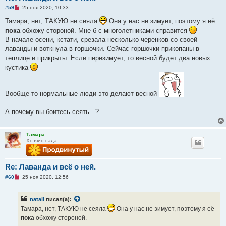
Н
#59
25 ноя 2020, 10:33
е
п
Тамара, нет, ТАКУЮ не сеяла
Она у нас не зимует, поэтому я её
р
пока
обхожу стороной. Мне б с многолетниками справится
о
ч
В начале осени, кстати, срезала несколько черенков со своей
и
лаванды и воткнула в горшочки. Сейчас горшочки прикопаны в
т
а
теплице и прикрыты. Если перезимует, то весной будет два новых
н
кустика
н
о
е
с
о
Вообще-то нормальные люди это делают весной
о
б
щ
А почему вы боитесь сеять...?
е
н
и
е
Тамара
Хозяин сада
Re: Лаванда и всё о ней.
Н
#60
25 ноя 2020, 12:56
е
п
р
natali
писал(а):
о
ч
Тамара, нет, ТАКУЮ не сеяла
Она у нас не зимует, поэтому я её
и
пока
обхожу стороной.
т
а