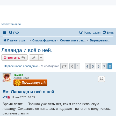
Цветочный форум.
эвакуатор орел
FAQ
Регистрация
Вход
Главная страница
Список форумов
Семена и все о них
Выращивание садовых растений из семян
Лаванда и всё о ней.
Ответить
Страница
8
из
8
1
4
5
6
7
8
Пред.
Первое новое сообщение
• 71 сообщение
…
Тамара
Хозяин сада
Re: Лаванда и всё о ней.
Н
#71
12 янв 2026, 08:35
е
п
Время летит.... Прошло уже пять лет, как я сеяла испанскую
р
лаванду. Сохранить ее пыталась в подвале - ничего не получилось,
о
ч
растения сгнили.
и