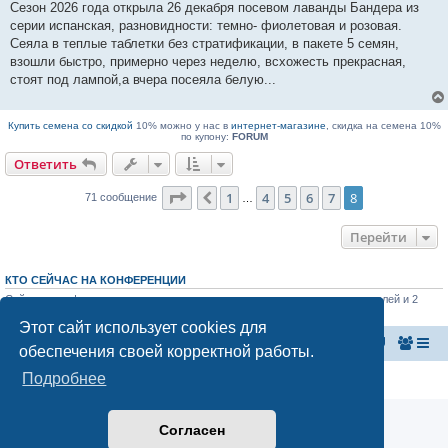
Сезон 2026 года открыла 26 декабря посевом лаванды Бандера из
т
а
серии испанская, разновидности: темно- фиолетовая и розовая.
н
Сеяла в теплые таблетки без стратификации, в пакете 5 семян,
н
о
взошли быстро, примерно через неделю, всхожесть прекрасная,
е
стоят под лампой,а вчера посеяла белую...
с
о
о
б
Купить семена со скидкой
10% можно у нас в
интернет-магазине
, скидка на семена 10%
щ
по купону:
FORUM
е
н
Ответить
и
е
Страница
8
из
8
1
4
5
6
7
8
Пред.
71 сообщение
…
Перейти
КТО СЕЙЧАС НА КОНФЕРЕНЦИИ
Сейчас этот форум просматривают: нет зарегистрированных пользователей и 2
гостя
Этот сайт использует cookies для
Главная страница
Список форумов
обеспечения своей корректной работы.
Подробнее
Конфиденциальность
|
Правила
Согласен