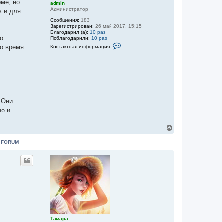
рме, но
admin
Администратор
к и для
Сообщения:
183
Зарегистрирован:
26 май 2017, 15:15
Благодарил (а):
10 раз
го
Поблагодарили:
10 раз
К
во время
Контактная информация:
о
н
т
а
к
т
н
а
я
 Они
и
н
не и
ф
о
р
В
м
е
а
р
:
FORUM
ц
н
и
у
я
т
п
о
ь
л
с
ь
я
з
к
о
н
в
а
а
т
ч
е
а
Тамара
л