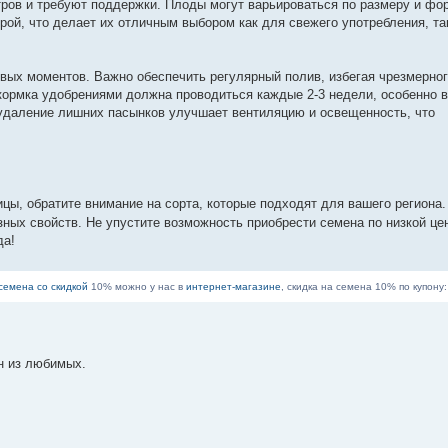
тров и требуют поддержки. Плоды могут варьироваться по размеру и фо
рой, что делает их отличным выбором как для свежего употребления, та
вых моментов. Важно обеспечить регулярный полив, избегая чрезмерно
кормка удобрениями должна проводиться каждые 2-3 недели, особенно 
 удаление лишних пасынков улучшает вентиляцию и освещенность, что
цы, обратите внимание на сорта, которые подходят для вашего региона.
зных свойств. Не упустите возможность приобрести семена по низкой це
да!
семена со скидкой
10% можно у нас в
интернет-магазине
, скидка на семена 10% по купону
н из любимых.