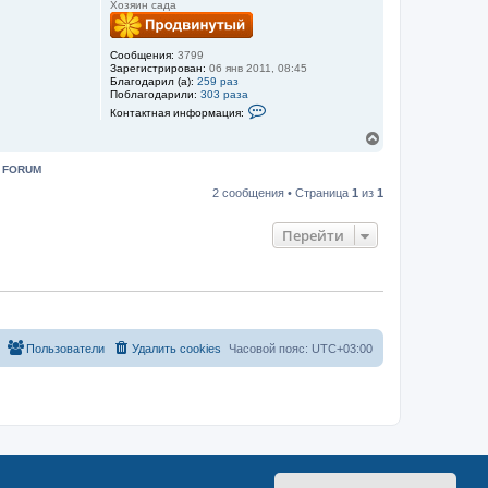
л
Хозяин сада
я
у
a
d
m
Сообщения:
3799
i
Зарегистрирован:
06 янв 2011, 08:45
n
Благодарил (а):
259 раз
Поблагодарили:
303 раза
К
Контактная информация:
о
н
В
т
е
а
р
:
FORUM
к
н
т
2 сообщения • Страница
1
из
1
у
н
а
т
я
ь
Перейти
и
с
н
я
ф
к
о
н
р
м
а
а
ч
ц
а
и
Пользователи
Удалить cookies
Часовой пояс:
UTC+03:00
л
я
у
п
о
л
ь
з
о
в
а
т
е