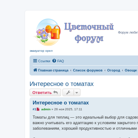
Цвето
Форум любит
эвакуатор орел
Ссылки
FAQ
Главная страница
Список форумов
Огород
Овощи 
Интересное о томатах
Ответить
Интересное о томатах
Н
#1
admin
»
26 ноя 2025, 17:11
е
п
Томаты для теплиц — это идеальный выбор для садово
р
важно учитывать его адаптацию к условиям закрытого
о
ч
заболеваниям, хорошей продуктивностью и отличными
и
т