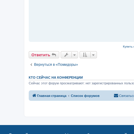
н
о
е
с
о
о
б
щ
е
н
и
е
Купить 
Ответить
Вернуться в «Помидоры»
КТО СЕЙЧАС НА КОНФЕРЕНЦИИ
Сейчас этот форум просматривают: нет зарегистрированных пользо
Главная страница
Список форумов
Связатьс