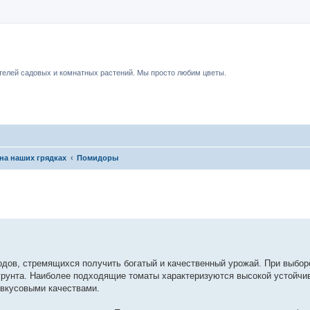
чный форум.
елей садовых и комнатных растений. Мы просто любим цветы.
на наших грядках
Помидоры
дов, стремящихся получить богатый и качественный урожай. При выбор
 грунта. Наиболее подходящие томаты характеризуются высокой устойчи
 вкусовыми качествами.