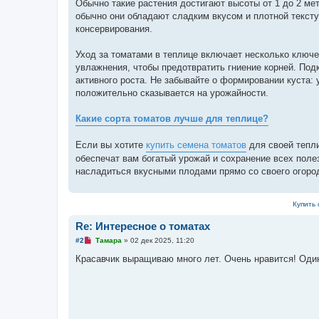
а
Обычно такие растения достигают высоты от 1 до 2 ме
н
обычно они обладают сладким вкусом и плотной тексту
н
о
консервирования.
е
с
о
Уход за томатами в теплице включает несколько ключе
о
увлажнения, чтобы предотвратить гниение корней. Под
б
щ
активного роста. Не забывайте о формировании куста:
е
положительно сказывается на урожайности.
н
и
е
Какие сорта томатов лучше для теплице?
Если вы хотите
купить семена томатов
для своей тепли
обеспечат вам богатый урожай и сохранение всех поле
насладиться вкусными плодами прямо со своего огоро
Купить 
Re: Интересное о томатах
Н
#2
Тамара
»
02 дек 2025, 11:20
е
п
Красавчик выращиваю много лет. Очень нравится! Оди
р
о
ч
и
т
а
н