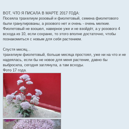
а
н
н
о
ВОТ, ЧТО Я ПИСАЛА В МАРТЕ 2017 ГОДА:
е
Посеяла трахелиум розовый и фиолетовый, семена фиолетового
с
о
были гранулированы, а розового нет и очень - очень мелкие.
о
Фиолетовый не взошел, наверное уже и не взойдёт, а у розового 4
б
щ
всхода из 10, если сохраню, то этого вполне достаточно, чтобы
е
познакомиться с новым для себя растением.
н
и
е
Спустя месяц...
трахелиум фиолетовый, больше месяца простоял, уже ни на что и не
надеялась, если бы не новое для меня растение, давно бы
выбросила, сегодня заглянула, а там всходы.
Фото 17 года.