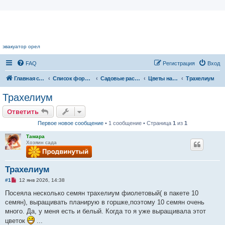
Цветочный форум.
эвакуатор орел
FAQ
Регистрация
Вход
Главная страница
Список форумов
Садовые растения
Цветы нашего сада
Трахелиум
Трахелиум
Ответить
Первое новое сообщение
• 1 сообщение • Страница
1
из
1
Тамара
Хозяин сада
Трахелиум
Н
#1
12 янв 2026, 14:38
е
п
Посеяла несколько семян трахелиум фиолетовый( в пакете 10
р
семян), выращивать планирую в горшке,поэтому 10 семян очень
о
ч
много. Да, у меня есть и белый. Когда то я уже выращивала этот
и
цветок
...
т