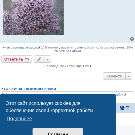
Купить семена со скидкой
10% можно у нас в
интернет-магазине
, скидка на семена 10%
по купону:
FORUM
Ответить
1 сообщение • Страница
1
из
1
Перейти
КТО СЕЙЧАС НА КОНФЕРЕНЦИИ
Сейчас этот форум просматривают: нет зарегистрированных пользователей и 2
гостя
Этот сайт использует cookies для
Главная страница
Список форумов
обеспечения своей корректной работы.
Подробнее
Конфиденциальность
|
Правила
Согласен