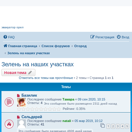
Цветочный форум.
эвакуатор орел
FAQ
Регистрация
Вход
Главная страница
Список форумов
Огород
Зелень на наших участках
Зелень на наших участках
Новая тема
Отметить все темы как прочтённые
• 2 темы • Страница
1
из
1
Темы
Базилик
Последнее сообщение
Тамара
«
09 сен 2020, 10:15
Ответы:
4
Это сообщение было размещено 2311 дней назад
Рейтинг: 0.35%
Сельдерей
Последнее сообщение
natali
«
05 мар 2019, 10:12
Ответы:
41
1
2
3
4
5
Это сообщение было размещено 4606 дней назад