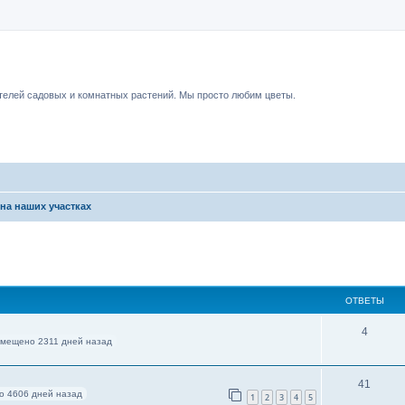
чный форум.
елей садовых и комнатных растений. Мы просто любим цветы.
на наших участках
ОТВЕТЫ
4
мещено 2311 дней назад
41
о 4606 дней назад
1
2
3
4
5