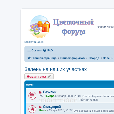
Цвето
Форум любит
эвакуатор орел
Ссылки
FAQ
Главная страница
Список форумов
Огород
Зелень 
Зелень на наших участках
Новая тема
ТЕМЫ
Базилик
Тамара
»
09 апр 2020, 20:07
Это сообщение было раз
Рейтинг: 0.35%
Сельдерей
Нина
»
27 дек 2013, 21:27
Это сообщение было размещен