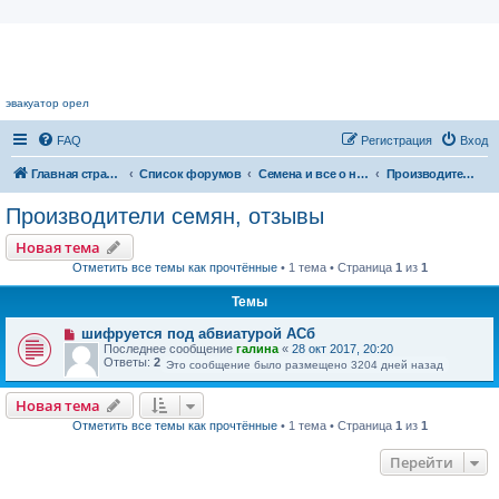
Цветочный форум.
эвакуатор орел
FAQ
Регистрация
Вход
Главная страница
Список форумов
Семена и все о них
Производители семян, отзывы
Производители семян, отзывы
Новая тема
Отметить все темы как прочтённые
• 1 тема • Страница
1
из
1
Темы
шифруется под абвиатурой АСб
Последнее сообщение
галина
«
28 окт 2017, 20:20
Ответы:
2
Это сообщение было размещено 3204 дней назад
Новая тема
Отметить все темы как прочтённые
• 1 тема • Страница
1
из
1
Перейти