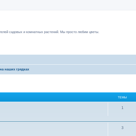
чный форум.
елей садовых и комнатных растений. Мы просто любим цветы.
на наших грядках
ТЕМЫ
1
3