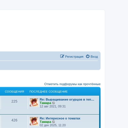
Регистрация
Вход
Отметить подфорумы как прочтённые
СООБЩЕНИЯ
ПОСЛЕДНЕЕ СООБЩЕНИЕ
Re: Выращивание огурцов в теп…
225
П
Тамара
е
12 авг 2021, 09:31
р
е
й
Re: Интересное о томатах
т
426
П
Тамара
и
е
02 дек 2025, 11:20
к