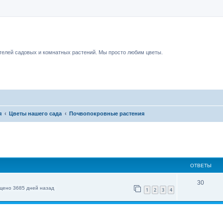
чный форум.
елей садовых и комнатных растений. Мы просто любим цветы.
я
Цветы нашего сада
Почвопокровные растения
ОТВЕТЫ
30
щено 3685 дней назад
1
2
3
4