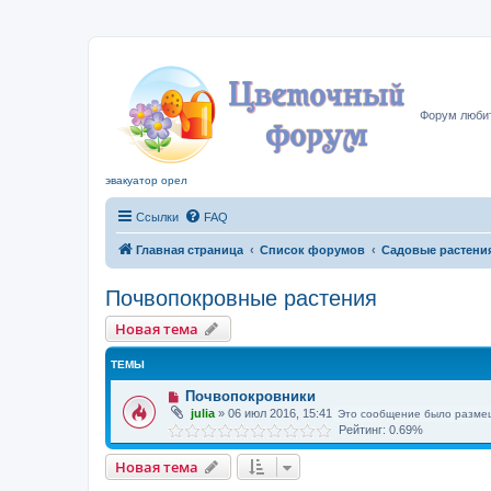
Цвето
Форум любит
эвакуатор орел
Ссылки
FAQ
Главная страница
Список форумов
Садовые растени
Почвопокровные растения
Новая тема
ТЕМЫ
Почвопокровники
julia
»
06 июл 2016, 15:41
Это сообщение было разме
Рейтинг: 0.69%
Новая тема