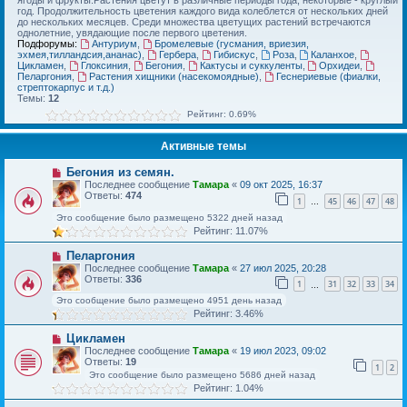
ягоды и фрукты.Растения цветут в различные периоды года, некоторые - круглый
год. Продолжительность цветения каждого вида колеблется от нескольких дней
до нескольких месяцев. Среди множества цветущих растений встречаются
однолетние, увядающие после первого цветения.
Подфорумы:
Антуриум
,
Бромелевые (гусмания, вриезия,
эхмея,тилландсия,ананас)
,
Гербера
,
Гибискус
,
Роза
,
Каланхое
,
Цикламен
,
Глоксиния
,
Бегония
,
Кактусы и суккуленты
,
Орхидеи
,
Пеларгония
,
Растения хищники (насекомоядные)
,
Геснериевые (фиалки,
стрептокарпус и т.д.)
Темы:
12
Рейтинг: 0.69%
Активные темы
Бегония из семян.
Последнее сообщение
Тамара
«
09 окт 2025, 16:37
Ответы:
474
1
45
46
47
48
…
Это сообщение было размещено 5322 дней назад
Рейтинг: 11.07%
Пеларгония
Последнее сообщение
Тамара
«
27 июл 2025, 20:28
Ответы:
336
1
31
32
33
34
…
Это сообщение было размещено 4951 день назад
Рейтинг: 3.46%
Цикламен
Последнее сообщение
Тамара
«
19 июл 2023, 09:02
Ответы:
19
1
2
Это сообщение было размещено 5686 дней назад
Рейтинг: 1.04%