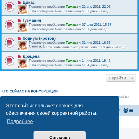
Цикас
Последнее сообщение
Тамара
«
21 апр 2011, 22:09
Это сообщение было размещено 5587 дней назад
Гузмания
Последнее сообщение
Тамара
«
07 фев 2011, 15:57
Это сообщение было размещено 5661 день назад
Кодиум (кротон)
Последнее сообщение
Тамара
«
31 янв 2011, 16:57
Ответы:
1
Это сообщение было размещено 5689 дней назад
Драцена
Последнее сообщение
Тамара
«
14 янв 2011, 19:42
Это сообщение было размещено 5684 дней назад
Перейти
КТО СЕЙЧАС НА КОНФЕРЕНЦИИ
Сейчас этот форум просматривают: нет зарегистрированных пользователей и 1
гость
Этот сайт использует cookies для
Главная страница
Список форумов
обеспечения своей корректной работы.
Подробнее
Конфиденциальность
|
Правила
Согласен