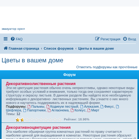
Цветочный форум.
эвакуатор орел
FAQ
Регистрация
Вход
Главная страница
Список форумов
Цветы в вашем доме
Цветы в вашем доме
Отметить подфорумы как прочтённые
Форум
Декоративнолиственные растения
Эти не цветущие растения обычно очень неприхотливы, однако некоторые виды
требуют особых условий и внимания, только тогда они сохраняют характерную
структуру и окраску листьев. В данном разделе Вы найдете всю необходимую
информацию о декоративно- лиственных растениях. Вы узнаете о них много
нового и научитесь поддерживать их в надлежащей форме.
Подфорумы:
Пальмы
,
Кодиеум пестрый
,
Алоказия
,
Фикус
,
Шефлера
,
Папортники
,
Аглаонема
,
Колеус
,
Мирт
Темы:
12
Рейтинг: 16.96%
Декоративноцветущие растения
Эта наиболее обширная группа комнатных растений по праву считается
наиболее ценной для выращивания в комнатах. Некоторые растения образуют