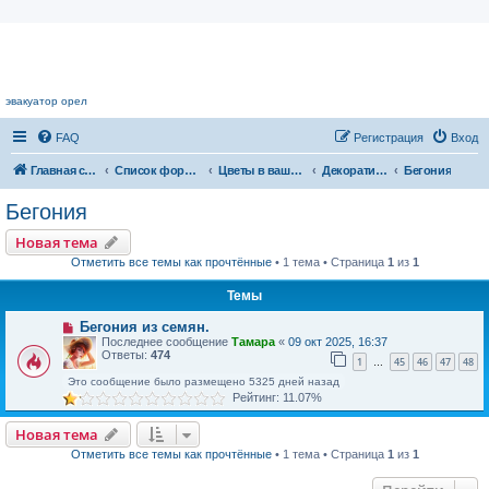
Цветочный форум.
эвакуатор орел
FAQ
Регистрация
Вход
Главная страница
Список форумов
Цветы в вашем доме
Декоративноцветущие растения
Бегония
Бегония
Новая тема
Отметить все темы как прочтённые
• 1 тема • Страница
1
из
1
Темы
Бегония из семян.
Последнее сообщение
Тамара
«
09 окт 2025, 16:37
Ответы:
474
1
45
46
47
48
…
Это сообщение было размещено 5325 дней назад
Рейтинг: 11.07%
Новая тема
Отметить все темы как прочтённые
• 1 тема • Страница
1
из
1