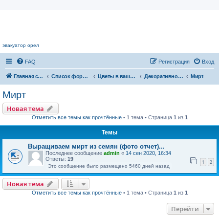
Цветочный форум.
эвакуатор орел
FAQ
Регистрация
Вход
Главная страница
Список форумов
Цветы в вашем доме
Декоративнолиственные растения
Мирт
Мирт
Новая тема
Отметить все темы как прочтённые
• 1 тема • Страница
1
из
1
Темы
Выращиваем мирт из семян (фото отчет)...
Последнее сообщение
admin
«
14 сен 2020, 16:34
Ответы:
19
1
2
Это сообщение было размещено 5460 дней назад
Новая тема
Отметить все темы как прочтённые
• 1 тема • Страница
1
из
1
Перейти