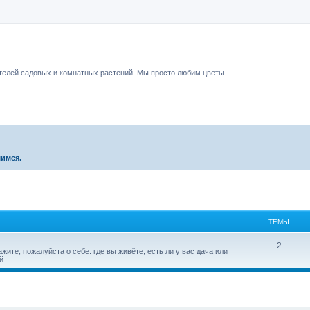
чный форум.
елей садовых и комнатных растений. Мы просто любим цветы.
имся.
ТЕМЫ
2
ите, пожалуйста о себе: где вы живёте, есть ли у вас дача или
й.