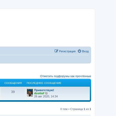
Регистрация
Вход
Отметить подфорумы как прочтённые
СООБЩЕНИЯ
ПОСЛЕДНЕЕ СООБЩЕНИЕ
Приветствую!
39
П
dzottof
е
26 авг 2020, 14:34
р
е
й
т
0 тем • Страница
1
из
1
и
к