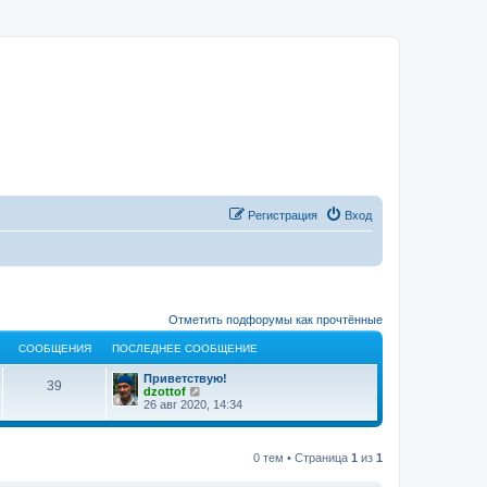
Регистрация
Вход
Отметить подфорумы как прочтённые
СООБЩЕНИЯ
ПОСЛЕДНЕЕ СООБЩЕНИЕ
Приветствую!
39
П
dzottof
е
26 авг 2020, 14:34
р
е
й
т
0 тем • Страница
1
из
1
и
к