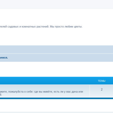
чный форум.
елей садовых и комнатных растений. Мы просто любим цветы.
имся.
ТЕМЫ
2
ите, пожалуйста о себе: где вы живёте, есть ли у вас дача или
й.