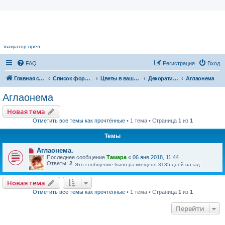
Цветочный форум.
эвакуатор орел
FAQ
Регистрация
Вход
Главная страница
Список форумов
Цветы в вашем доме
Декоративнолиственные растения
Аглаонема
Аглаонема
Новая тема
Отметить все темы как прочтённые
• 1 тема • Страница
1
из
1
Темы
Аглаонема.
Последнее сообщение
Тамара
«
06 янв 2018, 11:44
Ответы:
2
Это сообщение было размещено 3135 дней назад
Новая тема
Отметить все темы как прочтённые
• 1 тема • Страница
1
из
1
Перейти