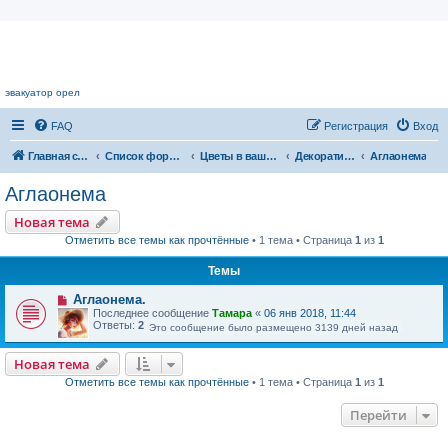
Цветочный форум.
эвакуатор орел
FAQ
Регистрация
Вход
Главная страница
Список форумов
Цветы в вашем доме
Декоративнолиственные растения
Аглаонема
Аглаонема
Новая тема
Отметить все темы как прочтённые
• 1 тема • Страница
1
из
1
Темы
Аглаонема.
Последнее сообщение
Тамара
«
06 янв 2018, 11:44
Ответы:
2
Это сообщение было размещено 3139 дней назад
Новая тема
Отметить все темы как прочтённые
• 1 тема • Страница
1
из
1
Перейти