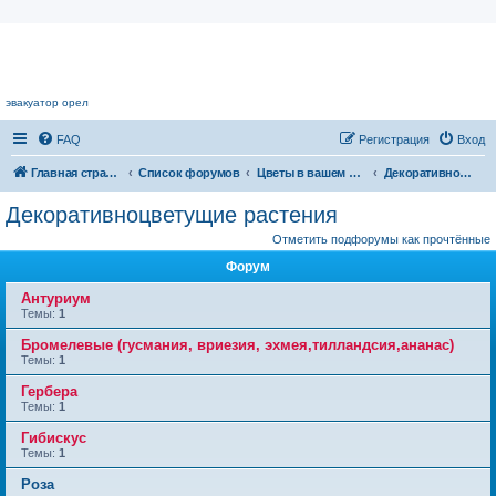
Цветочный форум.
эвакуатор орел
FAQ
Регистрация
Вход
Главная страница
Список форумов
Цветы в вашем доме
Декоративноцветущие растения
Декоративноцветущие растения
Отметить подфорумы как прочтённые
Форум
Антуриум
Темы:
1
Бромелевые (гусмания, вриезия, эхмея,тилландсия,ананас)
Темы:
1
Гербера
Темы:
1
Гибискус
Темы:
1
Роза