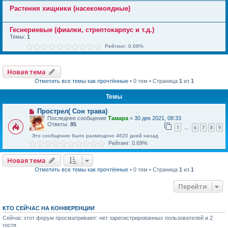
Растения хищники (насекомоядные)
Геснериевые (фиалки, стрептокарпус и т.д.)
Темы:
1
Рейтинг: 0.69%
Новая тема
Отметить все темы как прочтённые
• 0 тем • Страница
1
из
1
Темы
Прострел( Сон трава)
Последнее сообщение
Тамара
«
30 дек 2021, 08:33
Ответы:
85
1
6
7
8
9
…
Это сообщение было размещено 4620 дней назад
Рейтинг: 0.69%
Новая тема
Отметить все темы как прочтённые
• 0 тем • Страница
1
из
1
Перейти
КТО СЕЙЧАС НА КОНФЕРЕНЦИИ
Сейчас этот форум просматривают: нет зарегистрированных пользователей и 2
гостя