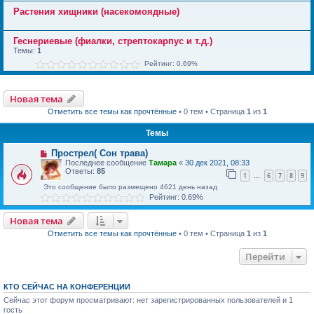
Растения хищники (насекомоядные)
Геснериевые (фиалки, стрептокарпус и т.д.)
Темы:
1
Рейтинг: 0.69%
Новая тема
Отметить все темы как прочтённые
• 0 тем • Страница
1
из
1
Темы
Прострел( Сон трава)
Последнее сообщение
Тамара
«
30 дек 2021, 08:33
Ответы:
85
1
6
7
8
9
…
Это сообщение было размещено 4621 день назад
Рейтинг: 0.69%
Новая тема
Отметить все темы как прочтённые
• 0 тем • Страница
1
из
1
Перейти
КТО СЕЙЧАС НА КОНФЕРЕНЦИИ
Сейчас этот форум просматривают: нет зарегистрированных пользователей и 1
гость