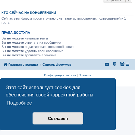
КТО СЕЙЧАС НА КОНФЕРЕНЦИИ
Сейчас этот форум просматривают: нет зарегистрированных пользователей и 1
гость
ПРАВА ДОСТУПА
Вы
не можете
начинать темы
Вы
не можете
отвечать на сообщения
Вы
не можете
редактировать свои сообщения
Вы
не можете
удалять свои сообщения
Вы
не можете
добавлять вложения
Главная страница
Список форумов
Конфиденциальность
|
Правила
Аналитика Ozon для продавцов
Этот сайт использует cookies для
обеспечения своей корректной работы.
Подробнее
Согласен