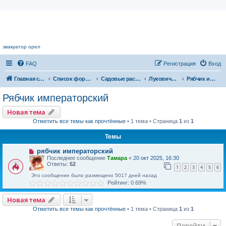
Цветочный форум.
эвакуатор орел
FAQ
Регистрация
Вход
Главная страница
Список форумов
Садовые растения
Луковичные растения
Рябчик императорский
Рябчик императорский
Новая тема
Отметить все темы как прочтённые
• 1 тема • Страница
1
из
1
Темы
рябчик императорский
Последнее сообщение
Тамара
«
20 окт 2025, 16:30
Ответы:
52
1
2
3
4
5
6
Это сообщение было размещено 5017 дней назад
Рейтинг: 0.69%
Новая тема
Отметить все темы как прочтённые
• 1 тема • Страница
1
из
1
Перейти