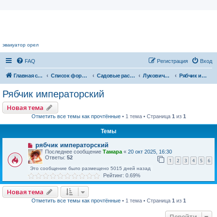
Цветочный форум.
эвакуатор орел
FAQ
Регистрация
Вход
Главная страница
Список форумов
Садовые растения
Луковичные растения
Рябчик императорский
Рябчик императорский
Новая тема
Отметить все темы как прочтённые
• 1 тема • Страница
1
из
1
Темы
рябчик императорский
Последнее сообщение
Тамара
«
20 окт 2025, 16:30
Ответы:
52
1
2
3
4
5
6
Это сообщение было размещено 5015 дней назад
Рейтинг: 0.69%
Новая тема
Отметить все темы как прочтённые
• 1 тема • Страница
1
из
1
Перейти