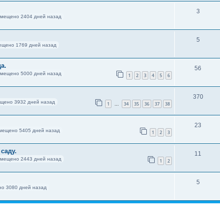
3
змещено 2404 дней назад
5
ещено 1769 дней назад
а.
56
змещено 5000 дней назад
1
2
3
4
5
6
370
щено 3932 дней назад
1
34
35
36
37
38
…
23
мещено 5405 дней назад
1
2
3
саду.
11
змещено 2443 дней назад
1
2
5
о 3080 дней назад