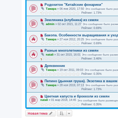
Родохитон "Китайские фонарики"
Тамара
»
06 янв 2020, 17:50
Это сообщение было ра
Рейтинг: 1.73%
Земляника (клубника) из семян
admin
»
02 окт 2021, 11:27
Это сообщение было разм
Рейтинг: 0.69%
Бакопа. Особенности выращивания и уход
Тамара
»
27 ноя 2012, 20:25
Это сообщение было ра
Рейтинг: 0.69%
Разные многолетники из семян
natali
»
31 окт 2015, 16:01
Это сообщение было разме
Рейтинг: 3.46%
Дряквенник
Тамара
»
19 окт 2011, 09:03
Это сообщение было раз
Рейтинг: 0.35%
Пепино (дынная груша). Экзотика в вашем 
Тамара
»
28 ноя 2019, 07:13
Это сообщение было ра
Рейтинг: 1.73%
Цветная капуста и брокколи из семян
natali
»
01 мар 2018, 14:45
Это сообщение было размещен
Рейтинг: 0.35%
Новая тема