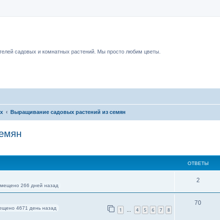
чный форум.
елей садовых и комнатных растений. Мы просто любим цветы.
их
Выращивание садовых растений из семян
семян
ОТВЕТЫ
2
змещено 266 дней назад
70
ещено 4671 день назад
1
4
5
6
7
8
…