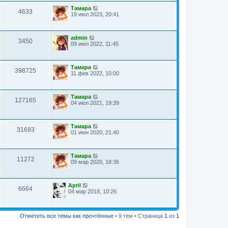
Тамара
4633
19 июл 2023, 20:41
admin
3450
09 июл 2022, 11:45
Тамара
398725
11 фев 2022, 10:00
Тамара
127165
04 июл 2021, 19:39
Тамара
31693
01 июн 2020, 21:40
Тамара
11272
09 мар 2020, 18:36
April
6664
04 мар 2018, 10:26
Отметить все темы как прочтённые
• 9 тем • Страница
1
из
1