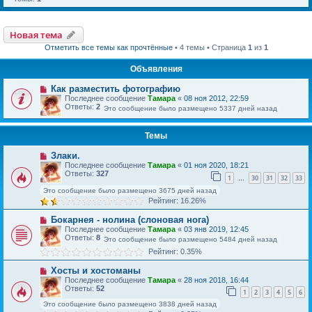
Новая тема
Отметить все темы как прочтённые
• 4 темы • Страница
1
из
1
Объявления
Как разместить фотографию
Последнее сообщение
Тамара
«
08 ноя 2012, 22:59
Ответы:
2
Это сообщение было размещено 5337 дней назад
Темы
Злаки.
Последнее сообщение
Тамара
«
01 ноя 2020, 18:21
Ответы:
327
1
30
31
32
33
…
Это сообщение было размещено 3675 дней назад
Рейтинг: 16.26%
Бокарнея - нолина (слоновая нога)
Последнее сообщение
Тамара
«
03 янв 2019, 12:45
Ответы:
8
Это сообщение было размещено 5484 дней назад
Рейтинг: 0.35%
Хосты и хостоманы
Последнее сообщение
Тамара
«
28 ноя 2018, 16:44
Ответы:
52
1
2
3
4
5
6
Это сообщение было размещено 3838 дней назад