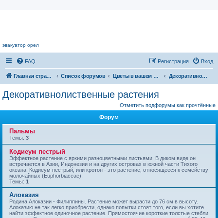
Цветочный форум.
эвакуатор орел
FAQ
Регистрация
Вход
Главная страница
Список форумов
Цветы в вашем доме
Декоративнолиственные растения
Декоративнолиственные растения
Отметить подфорумы как прочтённые
Форум
Пальмы
Темы:
3
Кодиеум пестрый
Эффектное растение с яркими разноцветными лис­тьями. В диком виде он
встречается в Азии, Индонезии и на других островах в южной части Тихого
океана. Кодиеум пестрый, или кротон - это рас­тение, относящееся к семейству
моло­чайных (Euphorbiaceae).
Темы:
1
Алоказия
Родина Алоказии - Филиппины. Растение может вырасти до 76 см в высоту.
Алоказию не так легко приобрести, однако попытки стоят того, если вы хотите
найти эффектное одиночное растение. Прямо­стоячие короткие толстые стебли