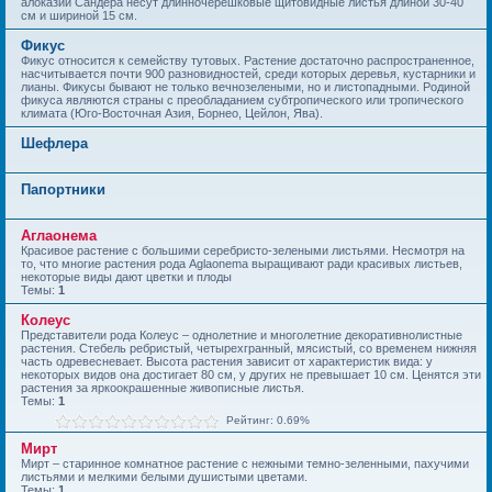
алоказии Сандера несут длинночерешковые щитовидные листья длиной 30-40
см и шириной 15 см.
Фикус
Фикус относится к семейству тутовых. Растение достаточно распространенное,
насчитывается почти 900 разновидностей, среди которых деревья, кустарники и
лианы. Фикусы бывают не только вечнозелеными, но и листопадными. Родиной
фикуса являются страны с преобладанием субтропического или тропического
климата (Юго-Восточная Азия, Борнео, Цейлон, Ява).
Шефлера
Папортники
Аглаонема
Красивое растение с большими серебристо-зелеными листьями. Несмотря на
то, что многие растения рода Aglaonema выращивают ради красивых листьев,
некоторые виды дают цветки и плоды
Темы:
1
Колеус
Представители рода Колеус – однолетние и многолетние декоративнолистные
растения. Стебель ребристый, четырехгранный, мясистый, со временем нижняя
часть одревесневает. Высота растения зависит от характеристик вида: у
некоторых видов она достигает 80 см, у других не превышает 10 см. Ценятся эти
растения за яркоокрашенные живописные листья.
Темы:
1
Рейтинг: 0.69%
Мирт
Мирт – старинное комнатное растение с нежными темно-зеленными, пахучими
листьями и мелкими белыми душистыми цветами.
Темы:
1