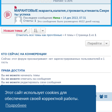
Рейтинг: 0.35%
МАРАНТОВЫЕ:маранта,калатея,строманта,ктенанта.Секре
ты успеха
Последнее сообщение
Нина
«
14 дек 2013, 07:31
Ответы:
1
Это сообщение было размещено 4622 дней назад
Новая тема
Отметить все темы как прочтённые
• 4 темы • Страница
1
из
1
Перейти
КТО СЕЙЧАС НА КОНФЕРЕНЦИИ
Сейчас этот форум просматривают: нет зарегистрированных пользователей и 1
гость
ПРАВА ДОСТУПА
Вы
не можете
начинать темы
Вы
не можете
отвечать на сообщения
Вы
не можете
редактировать свои сообщения
Вы
не можете
удалять свои сообщения
Вы
не можете
добавлять вложения
Этот сайт использует cookies для
Главная страница
Список форумов
обеспечения своей корректной работы.
Подробнее
Конфиденциальность
|
Правила