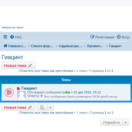
Цветочный форум.
эвакуатор орел
FAQ
Регистрация
Вход
Главная страница
Список форумов
Садовые растения
Луковичные растения
Гиацинт
Гиацинт
Новая тема
Отметить все темы как прочтённые
• 1 тема • Страница
1
из
1
Темы
Гиацинт
Последнее сообщение
Lidia
«
01 дек 2016, 15:12
Ответы:
9
Это сообщение было размещено 5434 дней назад
Новая тема
Отметить все темы как прочтённые
• 1 тема • Страница
1
из
1
Перейти