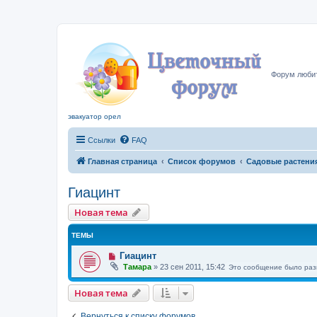
Цвето
Форум любит
эвакуатор орел
Ссылки
FAQ
Главная страница
Список форумов
Садовые растени
Гиацинт
Новая тема
ТЕМЫ
Гиацинт
Тамара
»
23 сен 2011, 15:42
Это сообщение было раз
Новая тема
Вернуться к списку форумов