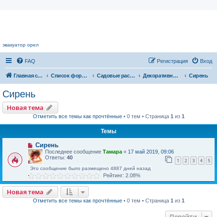
Цветочный форум.
эвакуатор орел
FAQ
Регистрация
Вход
Главная страница
Список форумов
Садовые растения
Декоративные кустарники
Сирень
Сирень
Новая тема
Отметить все темы как прочтённые
• 0 тем • Страница
1
из
1
Темы
Сирень
Последнее сообщение
Тамара
«
17 май 2019, 09:06
Ответы:
40
1
2
3
4
5
Это сообщение было размещено 4887 дней назад
Рейтинг: 2.08%
Новая тема
Отметить все темы как прочтённые
• 0 тем • Страница
1
из
1
Перейти