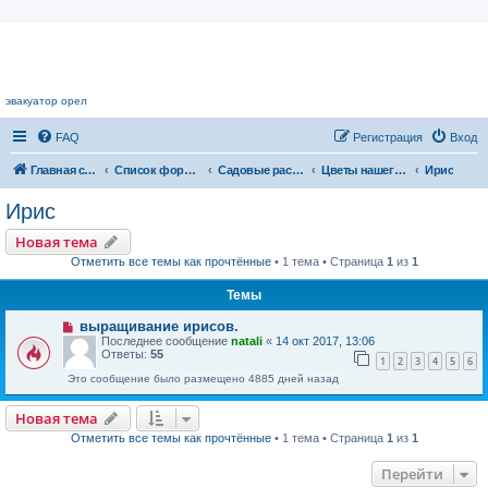
Цветочный форум.
эвакуатор орел
FAQ
Регистрация
Вход
Главная страница
Список форумов
Садовые растения
Цветы нашего сада
Ирис
Ирис
Новая тема
Отметить все темы как прочтённые
• 1 тема • Страница
1
из
1
Темы
выращивание ирисов.
Последнее сообщение
natali
«
14 окт 2017, 13:06
Ответы:
55
1
2
3
4
5
6
Это сообщение было размещено 4885 дней назад
Новая тема
Отметить все темы как прочтённые
• 1 тема • Страница
1
из
1
Перейти