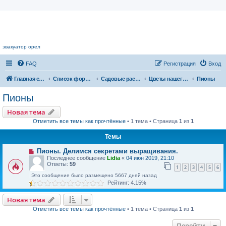
Цветочный форум.
эвакуатор орел
FAQ
Регистрация
Вход
Главная страница
Список форумов
Садовые растения
Цветы нашего сада
Пионы
Пионы
Новая тема
Отметить все темы как прочтённые
• 1 тема • Страница
1
из
1
Темы
Пионы. Делимся секретами выращивания.
Последнее сообщение
Lidia
«
04 июн 2019, 21:10
Ответы:
59
1
2
3
4
5
6
Это сообщение было размещено 5667 дней назад
Рейтинг: 4.15%
Новая тема
Отметить все темы как прочтённые
• 1 тема • Страница
1
из
1
Перейти