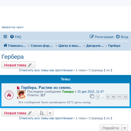
Цветочный форум.
эвакуатор орел
FAQ
Регистрация
Вход
Главная страница
Список форумов
Цветы в вашем доме
Декоративноцветущие растения
Гербера
Гербера
Новая тема
Отметить все темы как прочтённые
• 1 тема • Страница
1
из
1
Темы
Гербера. Растим из семян.
Последнее сообщение
Тамара
«
15 дек 2015, 11:47
Ответы:
117
1
9
10
11
12
…
Это сообщение было размещено 4271 день назад
Новая тема
Отметить все темы как прочтённые
• 1 тема • Страница
1
из
1
Перейти